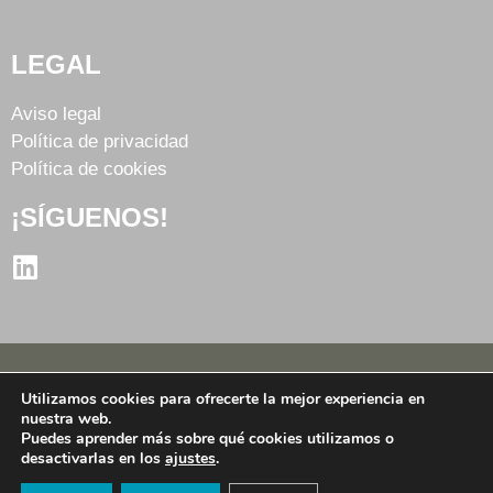
LEGAL
Aviso legal
Política de privacidad
Política de cookies
¡SÍGUENOS!
Utilizamos cookies para ofrecerte la mejor experiencia en
© 2026 by ESASUR S.L. Todos los derechos
nuestra web.
reservados.
Puedes aprender más sobre qué cookies utilizamos o
desactivarlas en los
ajustes
.
Web desarrollada por Ekuánime