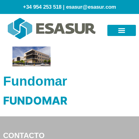
+34 954 253 518
|
esasur@esasur.com
Fundomar
FUNDOMAR
CONTACTO