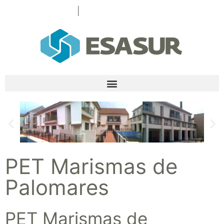
+34 954 253 518
|
esasur@esasur.com
PET Marismas de
Palomares
PET Marismas de