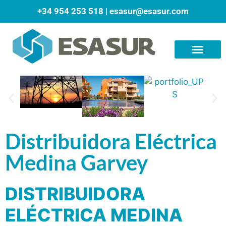
+34 954 253 518
|
esasur@esasur.com
Distribuidora Eléctrica
Medina Garvey
DISTRIBUIDORA
ELÉCTRICA MEDINA