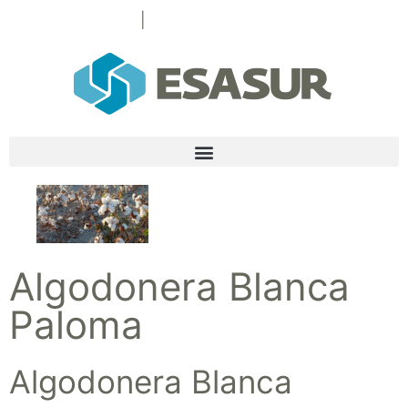
+34 954 253 518
|
esasur@esasur.com
Algodonera Blanca
Paloma
Algodonera Blanca