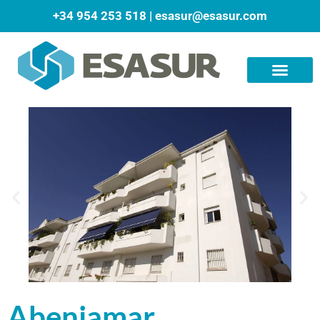
+34 954 253 518
|
esasur@esasur.com
Abenjamar