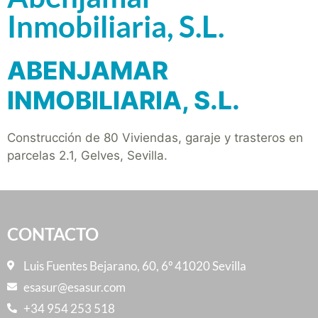
Inmobiliaria, S.L.
ABENJAMAR
INMOBILIARIA, S.L.
Construcción de 80 Viviendas, garaje y trasteros en
parcelas 2.1, Gelves, Sevilla.
CONTACTO
Luis Fuentes Bejarano, 60, 6º 41020 Sevilla
esasur@esasur.com
+34 954 253 518